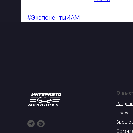
#ЭкспонентыИАМ
О выс
Разделы
Пресс-
Брошюр
Органи