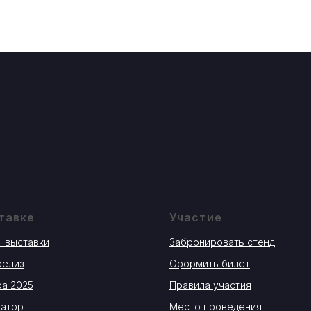
тавке
Участие
 выставки
Забронировать стенд
релиз
Оформить билет
а 2025
Правила участия
затор
Место проведения