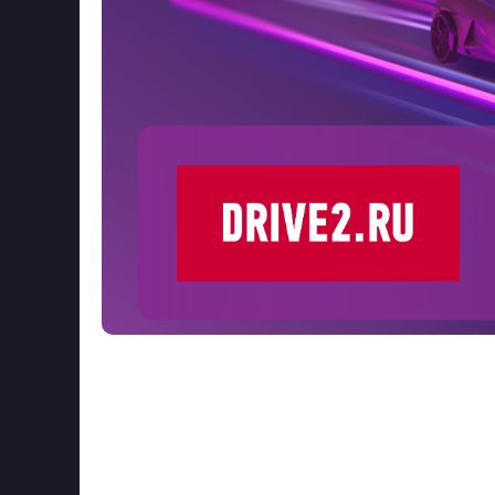
Информационный партнер и партнё
ИнтерАвтоМеханики - автомобильна
открытый микрофон «DRIVE2 — зерк
Это двухчасовая сессия для пригл