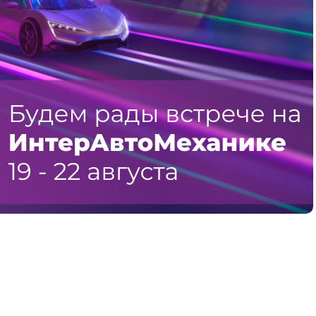
р деловой программы
я сеть DRIVE2 19 августа проведет
ало автомобильной жизни».
ашённых друзей DRIVE2 —