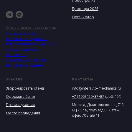
Пресс-релиз
Брошюра 2025
Организатор
© 2026 SIGMA EXPO GROUP
Политика обработки
персональных данных и
использования куки-файлов
Пользовательское
соглашение
Согласие на обработку
персональных данных
Участие
Контакты
Забронировать стенд
info@interauto-mechanica.ru
Оформить билет
+7 (495) 120-37-87
(доб. 101)
Правила участия
Москва, Дмитровское ш., 71Б,
БЦ 7One, подъезд В, 7 этаж,
Место проведения
офис 705, а/я 11