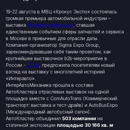
19-22 августа в МВЦ «Крокус Экспо» состоялась
громкая премьера автомобильной индустрии –
выставка
ИнтерАвтоМеханика
, ставшая
единственным событием сферы запчастей и сервиса
в Москве в привычные для отрасли даты.
Компания-организатор Sigma Expo Group,
зарекомендовавшая себя таким проектом, как
крупнейшее выставочное b2b-мероприятие в
России -
EXPO
, предложила посетителям новый
взгляд на выставку с многолетней историей
«Интеравто».
ИнтерАвтоМеханика прошла в составе
АвтоКластера отраслевых выставок на одной
площадке вместе с ComAutoTrans (Коммерческий
транспорт: выставка и тест-драйв) и AutoBusExpo
(Международный автобусный салон).
АвтоКластер объединил
503 компании
на
статичной экспозиции
площадью
30 166 кв. м