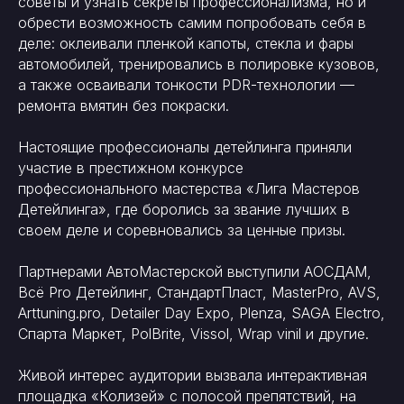
советы и узнать секреты профессионализма, но и
обрести возможность самим попробовать себя в
деле: оклеивали пленкой капоты, стекла и фары
автомобилей, тренировались в полировке кузовов,
а также осваивали тонкости PDR-технологии —
ремонта вмятин без покраски.
Настоящие профессионалы детейлинга приняли
участие в престижном конкурсе
профессионального мастерства «Лига Мастеров
Детейлинга», где боролись за звание лучших в
своем деле и соревновались за ценные призы.
Партнерами АвтоМастерской выступили АОСДАМ,
Всё Pro Детейлинг, СтандартПласт, MasterPro, AVS,
Аrttuning.pro, Detailer Day Expo, Plenza, SAGA Electro,
Спарта Маркет, PolBrite, Vissol, Wrap vinil и другие.
Живой интерес аудитории вызвала интерактивная
площадка «Колизей» с полосой препятствий, на