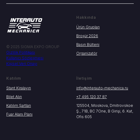
Etkinlikten sonra sunumları alabilir miyim?
Hakkında
İş programına katılım ücretsiz mi?
Ürün Grupları
Broşür 2026
Fuarda Wi-Fi bulunuyor mu?
Basın Bülteni
© 2025 SIGMA EXPO GROUP
Gizlilik Politikası
Pavilyonlarda ATM bulunuyor mu?
Organizatör
Kullanıcı Sözleşmesi
Kişisel Veri Onayı
Basılı ziyaretçi rehberini nasıl alabilirim?
Katılım
İletişim
Fuar sırasında otel konaklamalarında
Stant Kiralayın
info@interauto-mechanica.ru
herhangi bir indirim var mı?
Bilet Alın
+7 495 120 37 87
Katılım Şartları
125504, Moskova, Dmitrovskoe
Fuara hazırlanmanın en iyi yolu nedir?
Ş., 71B, BC 7One, B Girişi, 6. Kat,
Fuar Alanı Planı
Ofis 605
Fuara neden katılmalıyım?